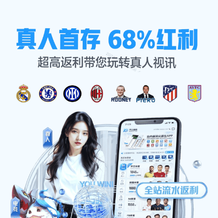
彩神(Vll)
首页
开奖中心
历史开奖
彩票走势图
号码统计
玩法规则
彩票百科
彩票资讯
彩神(Vll)股份有限公司
追求健康一起成长，为您提供最准确的彩票开奖数据和专业
的彩票咨询服务
查看最新开奖结果