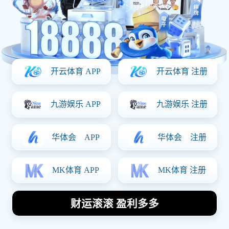
最新开奖结果
实时更新的彩票开奖数据
双色球
08 12 19 23 28 31 +
05
开奖时间：2024-01-15 21:15