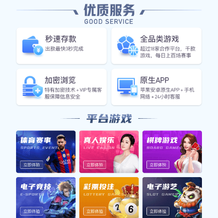
大乐透
03 11 17 24 32 + 02
09
开奖时间：2024-01-15 21:25
福彩3D
5 8 2
开奖时间：2024-01-15 20:30