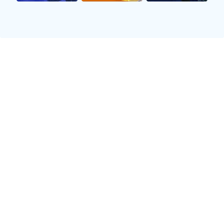
热门彩种
最受欢迎的彩票类型
🎯
双色球
中国最受欢迎的彩票之一，每周二、四、日
开奖